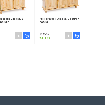
ressoir 2 lades, 2
Abill dressoir 3 lades, 3 deuren
natuur.
natuur.
€549,95
5
€411,95