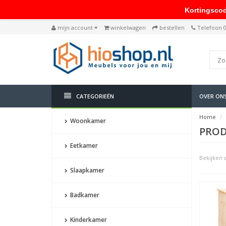
Kortingscode: 
mijn account
winkelwagen
bestellen
Telefoon 
CATEGORIEËN
OVER ON
Home
Woonkamer
PROD
Eetkamer
Bekijken a
Slaapkamer
Badkamer
Kinderkamer