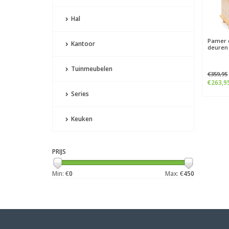
Hal
Pamer d
Kantoor
deuren 
Tuinmeubelen
€359,95
€263,9
Series
Keuken
PRIJS
Min: €
0
Max: €
450