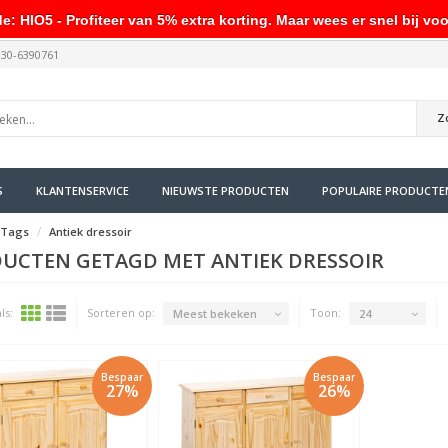
HIO5 - Profiteer van 5% extra korting. Maar wees er snel bij voo
030-6390761
Z
S
KLANTENSERVICE
NIEUWSTE PRODUCTEN
POPULAIRE PRODUCTE
Tags
Antiek dressoir
UCTEN GETAGD MET ANTIEK DRESSOIR
ls:
Sorteren op:
Toon:
Meest bekeken
24
Bespaar
Bespaar
27%
26%