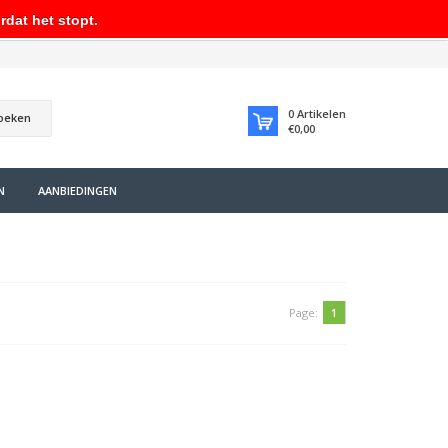
rdat het stopt.
0
Artikelen
oeken
€0,00
N
AANBIEDINGEN
Page:
1