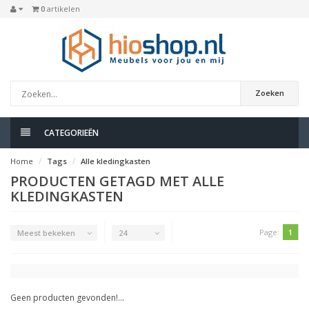
0
artikelen
Zoeken
CATEGORIEËN
Home
Tags
Alle kledingkasten
PRODUCTEN GETAGD MET ALLE
KLEDINGKASTEN
Page:
1
Meest bekeken
24
Geen producten gevonden!...