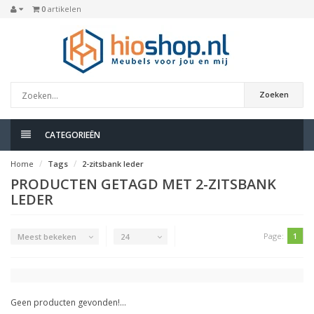
0
artikelen
Zoeken
CATEGORIEËN
Home
Tags
2-zitsbank leder
PRODUCTEN GETAGD MET 2-ZITSBANK
LEDER
Page:
1
Meest bekeken
24
Geen producten gevonden!...