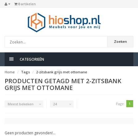
0
artikelen
Zoeken
CATEGORIEËN
Home
Tags
2-zitsbank grijs met ottomane
PRODUCTEN GETAGD MET 2-ZITSBANK
GRIJS MET OTTOMANE
Page:
1
Meest bekeken
24
Geen producten gevonden!...