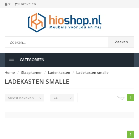
0
artikelen
Zoeken
CATEGORIEËN
Home
Slaapkamer
Ladenkasten
Ladekasten smalle
LADEKASTEN SMALLE
Page:
1
Meest bekeken
24
1