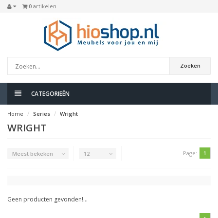
0
artikelen
Zoeken
CATEGORIEËN
Home
Series
Wright
WRIGHT
Page:
1
Meest bekeken
12
Geen producten gevonden!...