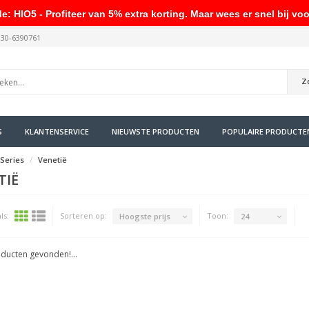
HIO5 - Profiteer van 5% extra korting. Maar wees er snel bij voo
030-6390761
Z
S
KLANTENSERVICE
NIEUWSTE PRODUCTEN
POPULAIRE PRODUCTE
Series
Venetië
IË
ls:
Sorteren op:
Toon:
Hoogste prijs
24
ducten gevonden!...