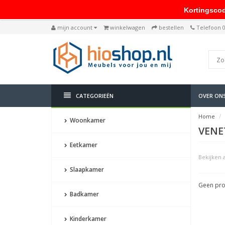
Kortingscode: 
mijn account
winkelwagen
bestellen
Telefoon 
CATEGORIEËN
OVER ON
Home
Woonkamer
VENET
Eetkamer
Bekijken a
Slaapkamer
Geen pro
Badkamer
Kinderkamer