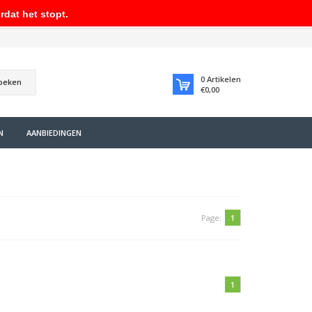
rdat het stopt.
0
Artikelen
oeken
€0,00
N
AANBIEDINGEN
Page:
1
1