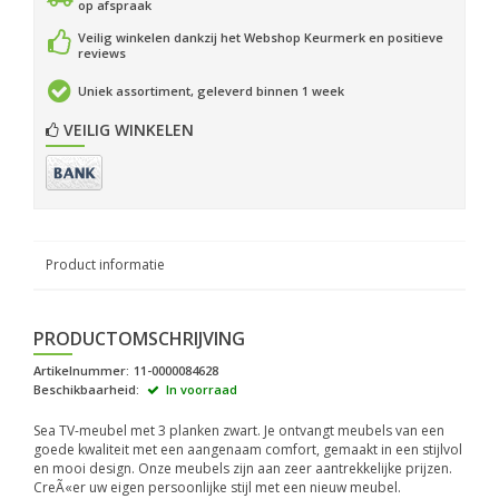
op afspraak
Veilig winkelen dankzij het Webshop Keurmerk en positieve
reviews
Uniek assortiment, geleverd binnen 1 week
VEILIG WINKELEN
Product informatie
PRODUCTOMSCHRIJVING
Artikelnummer:
11-0000084628
Beschikbaarheid:
In voorraad
Sea TV-meubel met 3 planken zwart. Je ontvangt meubels van een
goede kwaliteit met een aangenaam comfort, gemaakt in een stijlvol
en mooi design. Onze meubels zijn aan zeer aantrekkelijke prijzen.
CreÃ«er uw eigen persoonlijke stijl met een nieuw meubel.