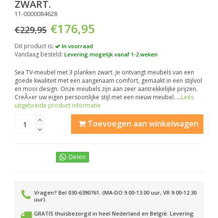
ZWART.
11-0000084628
€176,95
€229,95
Dit product is:
In voorraad
Vandaag besteld:
Levering mogelijk vanaf 1-2 weken
Sea TV-meubel met 3 planken zwart. Je ontvangt meubels van een
goede kwaliteit met een aangenaam comfort, gemaakt in een stijlvol
en mooi design. Onze meubels zijn aan zeer aantrekkelijke prijzen.
CreÃ«er uw eigen persoonlijke stijl met een nieuw meubel. ...
Lees
uitgebreide product informatie
Toevoegen aan winkelwagen
Vragen? Bel 030-6390761. (MA-DO 9.00-13.00 uur, VR 9.00-12.30
uur).
GRATIS thuisbezorgd in heel Nederland en België. Levering