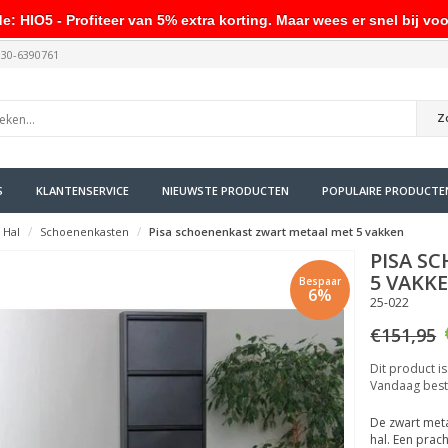
HIO5 - Profiteer van 5% extra korting. Maar wees er snel bij voo
030-6390761
Z
S
KLANTENSERVICE
NIEUWSTE PRODUCTEN
POPULAIRE PRODUCTE
Hal
Schoenenkasten
Pisa schoenenkast zwart metaal met 5 vakken
PISA S
5 VAKK
Bespaar
6%
25-022
€151,95
Dit product is
Vandaag best
De zwart meta
hal. Een pra