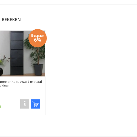
 BEKEKEN
Bespaar
6%
hoenenkast zwart metaal
vakken
5