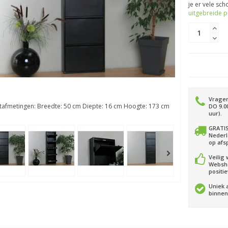
je er vele scho
uitgebreide p
Vragen
afmetingen: Breedte: 50 cm Diepte: 16 cm Hoogte: 173 cm
DO 9.00
uur).
GRATIS
Nederl
op afs
Veilig
Websh
positi
Uniek 
binnen