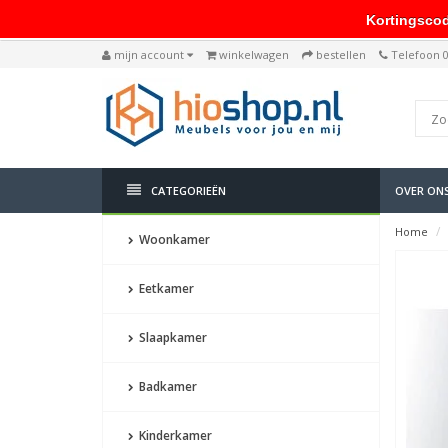
Kortingscode: 
mijn account
winkelwagen
bestellen
Telefoon 
CATEGORIEËN
OVER ON
Home
Woonkamer
Eetkamer
Slaapkamer
Badkamer
Kinderkamer