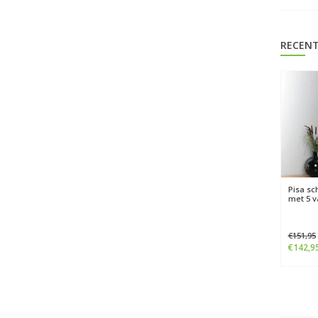
RECENT
Pisa sc
met 5 
€151,95
€142,9