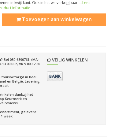
enen in kwijt kunt. Ook in het wit verkrijgbaar! ...
Lees
roduct informatie
Toevoegen aan winkelwagen
VEILIG WINKELEN
? Bel 030-6390761. (MA-
-13.00 uur, VR 9.00-12.30
 thuisbezorgd in heel
and en België. Levering
praak
 winkelen dankzij het
op Keurmerk en
eve reviews
assortiment, geleverd
 1 week