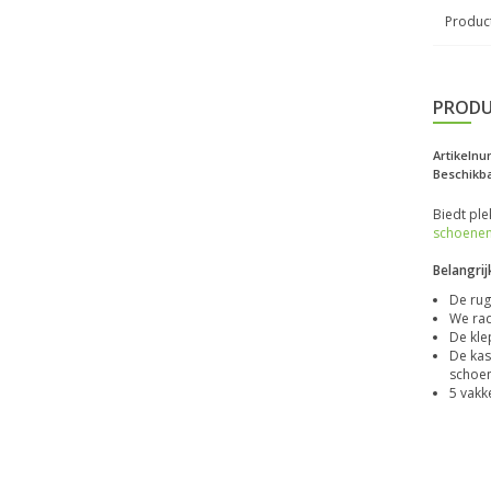
Product
PRODU
Artikeln
Beschikba
Biedt ple
schoenen
Belangri
De rug
We rad
De kle
De kas
schoen
5 vakk