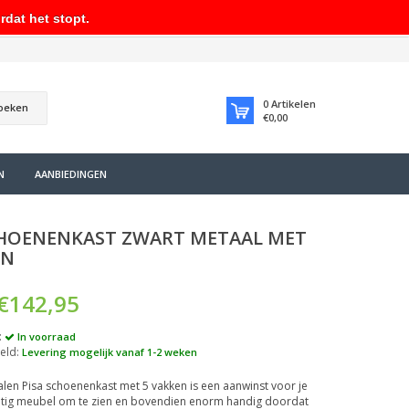
rdat het stopt.
0
Artikelen
oeken
€0,00
N
AANBIEDINGEN
CHOENENKAST ZWART METAAL MET
EN
€142,95
:
In voorraad
eld:
Levering mogelijk vanaf 1-2 weken
len Pisa schoenenkast met 5 vakken is een aanwinst voor je
chtig meubel om te zien en bovendien enorm handig doordat