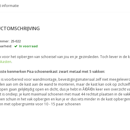
 informatie
CTOMSCHRIJVING
ummer:
25-022
arheid:
In voorraad
k voor het opbergen van schoeisel van jou en je gezinsleden. Toch liever in de kl
kasten
.
jkste kenmerken Pisa schoenenkast zwart metaal met 5 vakken:
 is voorbereid voor wandmontage, bevestigingsmateriaal zelf niet meegelever
en aan om de kast aan de wand te monteren, maar de kast kan ook op zichzelf
ppen gaan gelijktijdig open en dicht, dus je hebt in Ã©Ã©n keer een overzich
t is ondiep; je kunt maximaal schoenen met maat 44 rechtuit plaatsen in de va
en schuin in het vak opbergen en kun je er dus iets minder in de kast opbergen
en met opbergruimte voor 10 - 15 paar schoenen