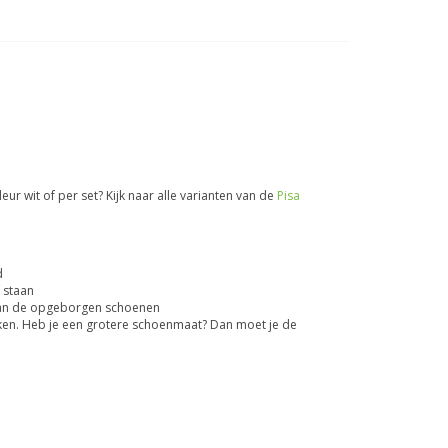
eur wit of per set? Kijk naar alle varianten van de
Pisa
d
 staan
t van de opgeborgen schoenen
kken. Heb je een grotere schoenmaat? Dan moet je de