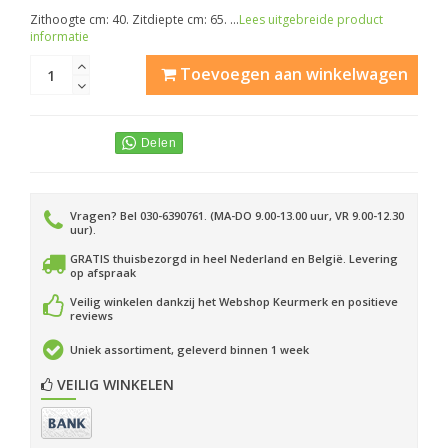
Zithoogte cm: 40. Zitdiepte cm: 65. ...
Lees uitgebreide product
informatie
Toevoegen aan winkelwagen
Vragen? Bel 030-6390761. (MA-DO 9.00-13.00 uur, VR 9.00-12.30
uur).
GRATIS thuisbezorgd in heel Nederland en België. Levering
op afspraak
Veilig winkelen dankzij het Webshop Keurmerk en positieve
reviews
Uniek assortiment, geleverd binnen 1 week
VEILIG WINKELEN