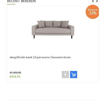
RECENT BEKEKEN
Bespaar
22%
ebuy24
Lido bank 2,5 persoons 2 kussens bruin.
€1.099,95
€858,95