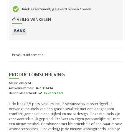
Uniek assortiment, geleverd binnen 1 week
VEILIG WINKELEN
Product informatie
PRODUCTOMSCHRIJVING
Merk:
ebuy24
Artikelnummer:
46-1301434
Beschikbaarheid:
In voorraad
Lido bank 2,5 pers. velours incl. 2 sierkussens, mosterdgeel. Je
ontvangt meubels van een goede kwaliteit met een aangenaam
comfort, gemaakt in een stijlvol en mooi design. Onze meubels zijn
zeer aantrekkelijk geprijsd. CreÃ«er uw eigen persoonlijke stijl met
een nieuw meubel. Combineer met kleinmeubels of een paar mooie
woonaccessoires. Hier verkrijg je de nieuwe woningtrends, zoals je