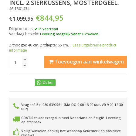
INCL. 2 SIERKUSSENS, MOSTERDGEEL.
46-1301434
€844,95
€1.099,95
Dit product is:
In voorraad
Vandaag besteld:
Levering mogelijk vanaf 1-2 weken
Zithoogte: 40 cm. Zitdiepte: 65 cm. ...
Lees uitgebreide product
informatie
Toevoegen aan winkelwagen
Vragen? Bel 030-6390761. (MA-DO 9.00-13.00 uur, VR 9.00-12.30
uur).
GRATIS thuisbezorgd in heel Nederland en België. Levering
op afspraak
Veilig winkelen dankzij het Webshop Keurmerk en positieve
reviews