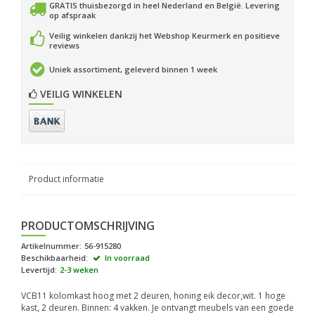
GRATIS thuisbezorgd in heel Nederland en België. Levering
op afspraak
Veilig winkelen dankzij het Webshop Keurmerk en positieve
reviews
Uniek assortiment, geleverd binnen 1 week
VEILIG WINKELEN
Product informatie
PRODUCTOMSCHRIJVING
Artikelnummer:
56-915280
Beschikbaarheid:
In voorraad
Levertijd:
2-3 weken
VCB11 kolomkast hoog met 2 deuren, honing eik decor,wit. 1 hoge
kast, 2 deuren. Binnen: 4 vakken. Je ontvangt meubels van een goede