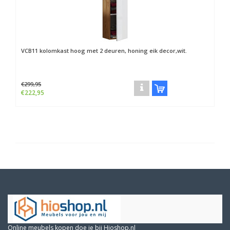
VCB11 kolomkast hoog met 2 deuren, honing eik decor,wit.
€299,95
€222,95
Online meubels kopen doe je bij Hioshop.nl