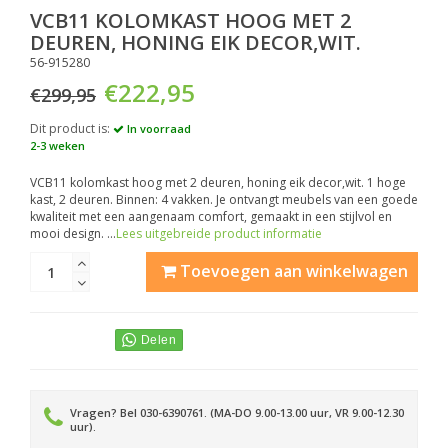
VCB11 KOLOMKAST HOOG MET 2
DEUREN, HONING EIK DECOR,WIT.
56-915280
€222,95
€299,95
Dit product is:
In voorraad
2-3 weken
VCB11 kolomkast hoog met 2 deuren, honing eik decor,wit. 1 hoge
kast, 2 deuren. Binnen: 4 vakken. Je ontvangt meubels van een goede
kwaliteit met een aangenaam comfort, gemaakt in een stijlvol en
mooi design. ...
Lees uitgebreide product informatie
Toevoegen aan winkelwagen
Vragen? Bel 030-6390761. (MA-DO 9.00-13.00 uur, VR 9.00-12.30
uur).