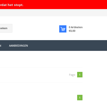
rdat het stopt.
0
Artikelen
oeken
€0,00
N
AANBIEDINGEN
Page:
1
1