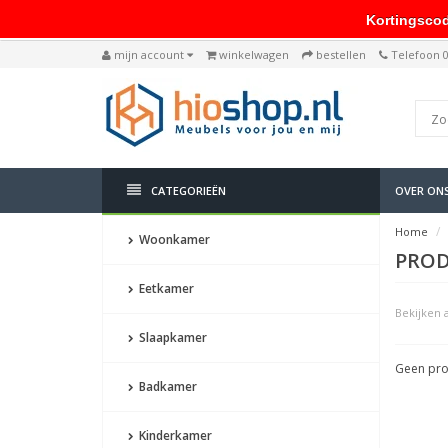
Kortingscode: 
mijn account
winkelwagen
bestellen
Telefoon 
CATEGORIEËN
OVER ON
Home
Woonkamer
PROD
Eetkamer
Bekijken a
Slaapkamer
Geen pro
Badkamer
Kinderkamer