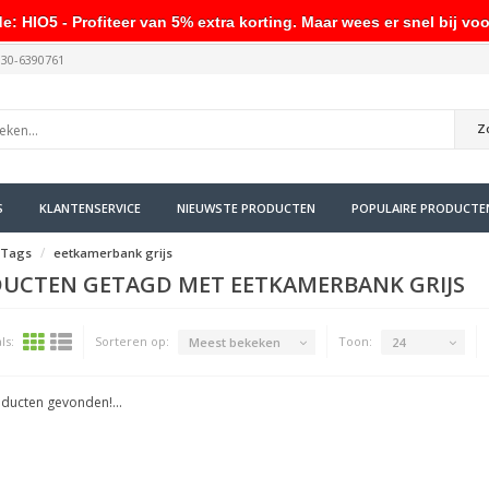
HIO5 - Profiteer van 5% extra korting. Maar wees er snel bij voo
030-6390761
Z
S
KLANTENSERVICE
NIEUWSTE PRODUCTEN
POPULAIRE PRODUCTE
Tags
eetkamerbank grijs
UCTEN GETAGD MET EETKAMERBANK GRIJS
ls:
Sorteren op:
Toon:
Meest bekeken
24
ducten gevonden!...