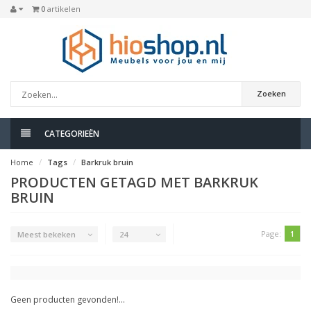
0
artikelen
Zoeken
CATEGORIEËN
Home
Tags
Barkruk bruin
PRODUCTEN GETAGD MET BARKRUK
BRUIN
Page:
1
Meest bekeken
24
Geen producten gevonden!...