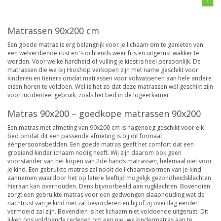
1
Matrassen 90x200 cm
Een goede matras is erg belangrijk voor je lichaam om te genieten van
een welverdiende rust en ’s ochtends weer fris en uitgerust wakker te
worden. Voor welke hardheid of vulling je kiest is heel persoonlijk. De
matrassen die we bij Hioshop verkopen zijn met name geschikt voor
kinderen en tieners omdat matrassen voor volwassenen aan hele andere
eisen horen te voldoen. Wel is het zo dat deze matrassen wel geschikt zijn
voor incidenteel gebruik, zoals het bed in de logeerkamer.
Matras 90x200 – goedkope matrassen 90x200
Een matras met afmeting van 90x200 cm is nagenoeg geschikt voor elk
bed omdat dit een passende afmeting is bij dit formaat
éénpersoonsbedden. Een goede matras geeft het comfort dat een
groeiend kinderlichaam nodig heeft. Wij zijn daarom ook geen
voorstander van het kopen van 2de hands matrassen, helemaal niet voor
je kind. Een gebruikte matras zal nooit de lichaamsvormen van je kind
aannemen waardoor het op latere leeftijd mogelijk gezondheidsklachten
hieraan kan overhouden. Denk bijvoorbeeld aan rugklachten. Bovendien
zorgt een gebruikte matras voor een gedwongen slaaphouding wat de
nachtrust van je kind niet zal bevorderen en hij of zij overdag eerder
vermoeid zal zijn. Bovendien is het lichaam niet voldoende uitgerust. Dit
lijken ons voldoende redenen om een nieuwe kindermatras aan te