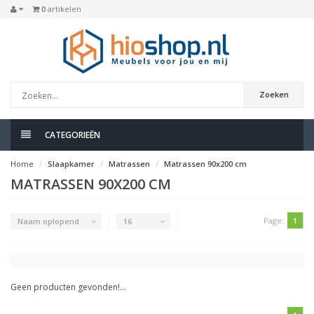
0
artikelen
Zoeken
CATEGORIEËN
Home
Slaapkamer
Matrassen
Matrassen 90x200 cm
MATRASSEN 90X200 CM
Page:
1
Naam oplopend
16
Geen producten gevonden!...