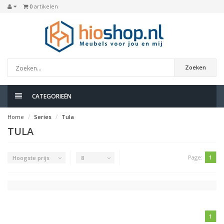
0
artikelen
Zoeken
CATEGORIEËN
Home
Series
Tula
TULA
Page:
1
Hoogste prijs
8
1