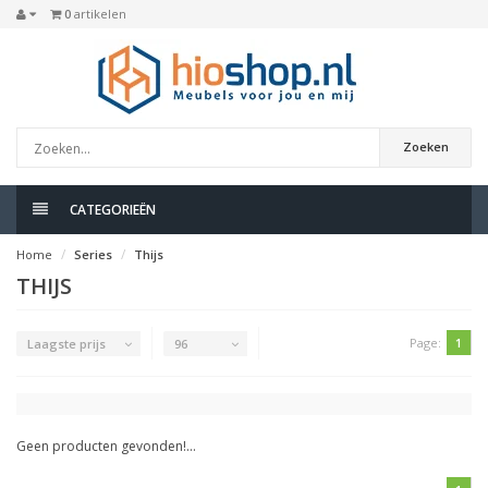
0
artikelen
Zoeken
CATEGORIEËN
Home
Series
Thijs
THIJS
Page:
1
Laagste prijs
96
Geen producten gevonden!...