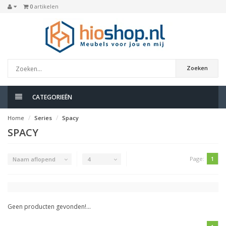
0
artikelen
Zoeken
CATEGORIEËN
Home
Series
Spacy
SPACY
Page:
1
Naam aflopend
4
Geen producten gevonden!...