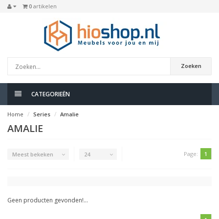
0
artikelen
Zoeken
CATEGORIEËN
Home
Series
Amalie
AMALIE
Page:
1
Meest bekeken
24
Geen producten gevonden!...