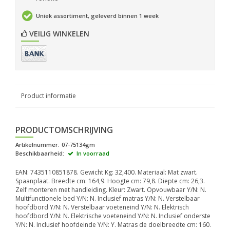
Uniek assortiment, geleverd binnen 1 week
VEILIG WINKELEN
Product informatie
PRODUCTOMSCHRIJVING
Artikelnummer:
07-75134gm
Beschikbaarheid:
In voorraad
EAN: 7435110851878. Gewicht Kg: 32,400. Materiaal: Mat zwart.
Spaanplaat. Breedte cm: 164,9. Hoogte cm: 79,8. Diepte cm: 26,3.
Zelf monteren met handleiding. Kleur: Zwart. Opvouwbaar Y/N: N.
Multifunctionele bed Y/N: N. Inclusief matras Y/N: N. Verstelbaar
hoofdbord Y/N: N. Verstelbaar voeteneind Y/N: N. Elektrisch
hoofdbord Y/N: N. Elektrische voeteneind Y/N: N. Inclusief onderste
Y/N: N. Inclusief hoofdeinde Y/N: Y. Matras de doelbreedte cm: 160.