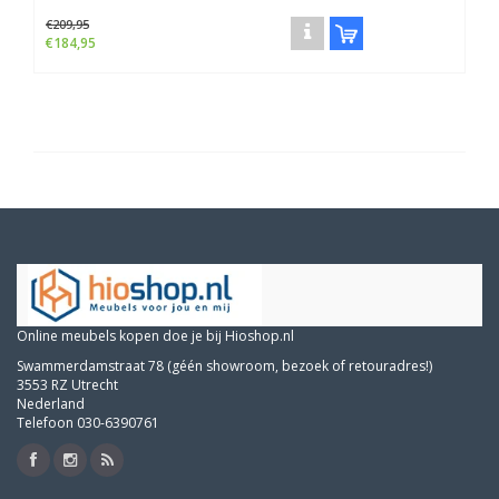
€209,95
€184,95
Online meubels kopen doe je bij Hioshop.nl
Swammerdamstraat 78 (géén showroom, bezoek of retouradres!)
3553 RZ Utrecht
Nederland
Telefoon 030-6390761