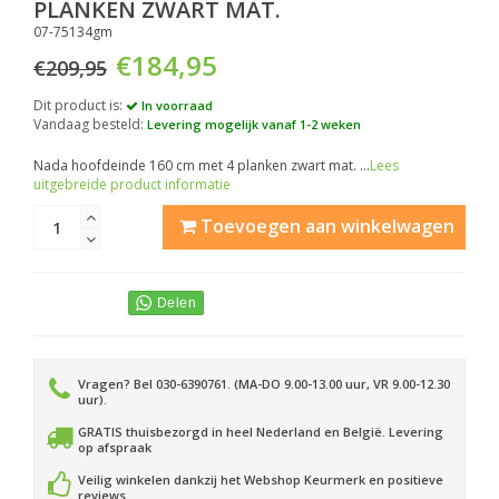
PLANKEN ZWART MAT.
07-75134gm
€184,95
€209,95
Dit product is:
In voorraad
Vandaag besteld:
Levering mogelijk vanaf 1-2 weken
Nada hoofdeinde 160 cm met 4 planken zwart mat. ...
Lees
uitgebreide product informatie
Toevoegen aan winkelwagen
Vragen? Bel 030-6390761. (MA-DO 9.00-13.00 uur, VR 9.00-12.30
uur).
GRATIS thuisbezorgd in heel Nederland en België. Levering
op afspraak
Veilig winkelen dankzij het Webshop Keurmerk en positieve
reviews