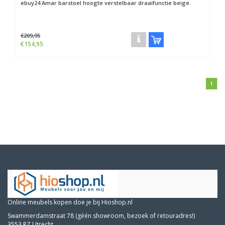
ebuy24
Amar barstoel hoogte verstelbaar draaifunctie beige.
€209,95
€154,95
1
Online meubels kopen doe je bij Hioshop.nl
Swammerdamstraat 78 (géén showroom, bezoek of retouradres!)
3553 RZ Utrecht