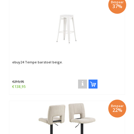
Bespaar
37%
ebuy24
Tempe barstoel beige.
€219,95
€138,95
Bespaar
22%