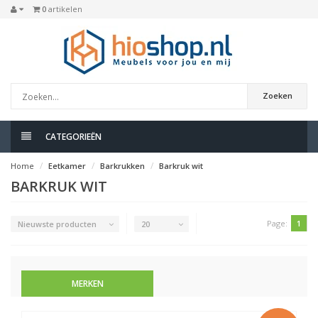
0
artikelen
Zoeken
CATEGORIEËN
Home
Eetkamer
Barkrukken
Barkruk wit
BARKRUK WIT
Page:
1
Nieuwste producten
20
MERKEN