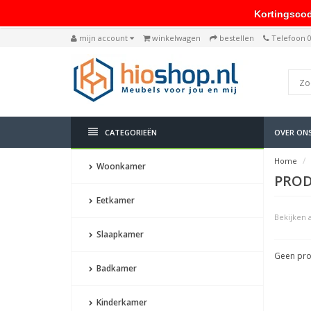
Kortingscode: 
mijn account
winkelwagen
bestellen
Telefoon 
CATEGORIEËN
OVER ON
Home
Woonkamer
PROD
Eetkamer
Bekijken a
Slaapkamer
Geen pro
Badkamer
Kinderkamer