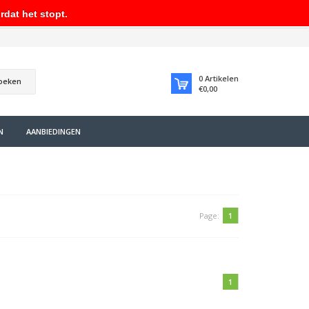
rdat het stopt.
0
Artikelen
oeken
€0,00
N
AANBIEDINGEN
Page:
1
1