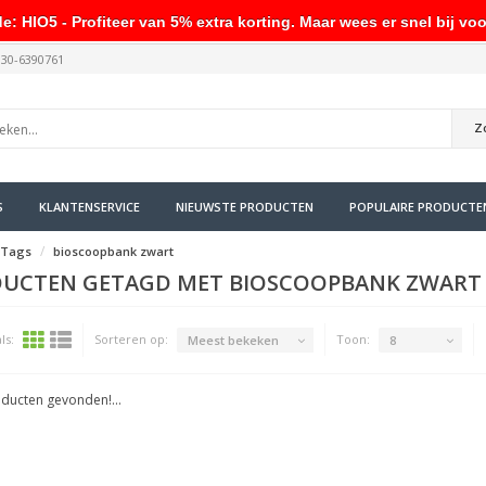
HIO5 - Profiteer van 5% extra korting. Maar wees er snel bij voo
030-6390761
Z
S
KLANTENSERVICE
NIEUWSTE PRODUCTEN
POPULAIRE PRODUCTE
Tags
bioscoopbank zwart
UCTEN GETAGD MET BIOSCOOPBANK ZWART
ls:
Sorteren op:
Toon:
Meest bekeken
8
ducten gevonden!...