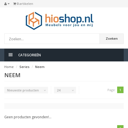
0
artikelen
Zoeken
CATEGORIEËN
Home
Series
Neem
NEEM
Page:
1
Nieuwste producten
24
Geen producten gevonden!...