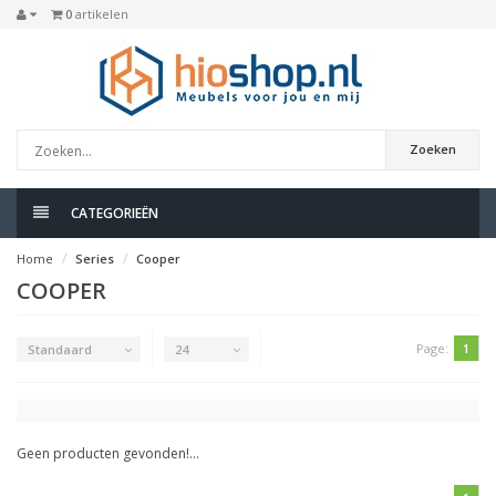
0
artikelen
Zoeken
CATEGORIEËN
Home
Series
Cooper
COOPER
Page:
1
Standaard
24
Geen producten gevonden!...