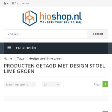
0
artikelen
Zoeken
CATEGORIEËN
Home
Tags
design stoel lime groen
PRODUCTEN GETAGD MET DESIGN STOEL
LIME GROEN
Page:
1
Naam oplopend
24