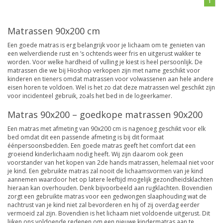
1
Matrassen 90x200 cm
Een goede matras is erg belangrijk voor je lichaam om te genieten van
een welverdiende rust en ’s ochtends weer fris en uitgerust wakker te
worden. Voor welke hardheid of vulling je kiest is heel persoonlijk. De
matrassen die we bij Hioshop verkopen zijn met name geschikt voor
kinderen en tieners omdat matrassen voor volwassenen aan hele andere
eisen horen te voldoen. Wel is het zo dat deze matrassen wel geschikt zijn
voor incidenteel gebruik, zoals het bed in de logeerkamer.
Matras 90x200 – goedkope matrassen 90x200
Een matras met afmeting van 90x200 cm is nagenoeg geschikt voor elk
bed omdat dit een passende afmeting is bij dit formaat
éénpersoonsbedden. Een goede matras geeft het comfort dat een
groeiend kinderlichaam nodig heeft. Wij zijn daarom ook geen
voorstander van het kopen van 2de hands matrassen, helemaal niet voor
je kind. Een gebruikte matras zal nooit de lichaamsvormen van je kind
aannemen waardoor het op latere leeftijd mogelijk gezondheidsklachten
hieraan kan overhouden. Denk bijvoorbeeld aan rugklachten. Bovendien
zorgt een gebruikte matras voor een gedwongen slaaphouding wat de
nachtrust van je kind niet zal bevorderen en hij of zij overdag eerder
vermoeid zal zijn. Bovendien is het lichaam niet voldoende uitgerust. Dit
lijken ons voldoende redenen om een nieuwe kindermatras aan te