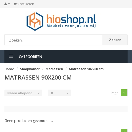
0
artikelen
Zoeken
CATEGORIEËN
Home
Slaapkamer
Matrassen
Matrassen 90x200 cm
MATRASSEN 90X200 CM
Page:
1
Naam aflopend
8
Geen producten gevonden!...