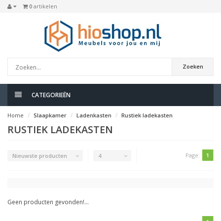
0
artikelen
Zoeken
CATEGORIEËN
Home
Slaapkamer
Ladenkasten
Rustiek ladekasten
RUSTIEK LADEKASTEN
Page:
1
Nieuwste producten
4
Geen producten gevonden!...