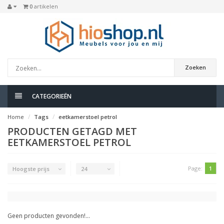
0
artikelen
Zoeken
CATEGORIEËN
Home
Tags
eetkamerstoel petrol
PRODUCTEN GETAGD MET
EETKAMERSTOEL PETROL
Page:
1
Hoogste prijs
24
Geen producten gevonden!...