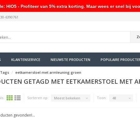
HIO5 - Profiteer van 5% extra korting. Maar wees er snel bij voo
030-6390761
Z
S
KLANTENSERVICE
NIEUWSTE PRODUCTEN
POPULAIRE PRODUCTE
Tags
eetkamerstoel met armleuning groen
UCTEN GETAGD MET EETKAMERSTOEL MET 
ls:
Sorteren op:
Toon:
Meest bekeken
48
ducten gevonden!...