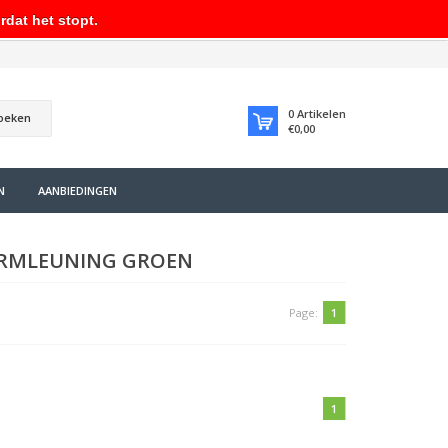
rdat het stopt.
0
Artikelen
oeken
€0,00
N
AANBIEDINGEN
ARMLEUNING GROEN
Page:
1
1