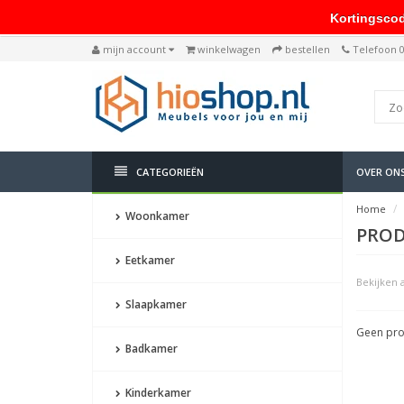
Kortingscode: 
mijn account
winkelwagen
bestellen
Telefoon 
CATEGORIEËN
OVER ON
Home
Woonkamer
PROD
Eetkamer
Bekijken a
Slaapkamer
Geen pro
Badkamer
Kinderkamer