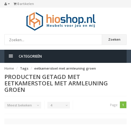
0
artikelen
Zoeken
CATEGORIEËN
Home
Tags
eetkamerstoel met armleuning groen
PRODUCTEN GETAGD MET
EETKAMERSTOEL MET ARMLEUNING
GROEN
Page:
1
Meest bekeken
4