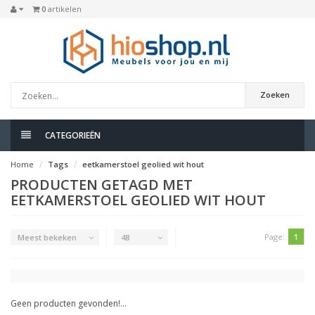
0
artikelen
Zoeken
CATEGORIEËN
Home
Tags
eetkamerstoel geolied wit hout
PRODUCTEN GETAGD MET
EETKAMERSTOEL GEOLIED WIT HOUT
Page:
1
Meest bekeken
48
Geen producten gevonden!...