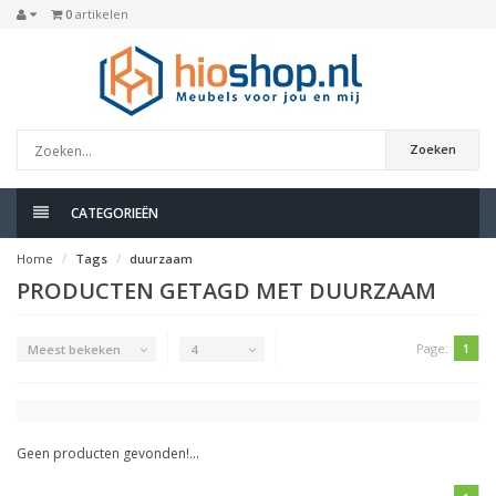
0
artikelen
Zoeken
CATEGORIEËN
Home
Tags
duurzaam
PRODUCTEN GETAGD MET DUURZAAM
Page:
1
Meest bekeken
4
Geen producten gevonden!...