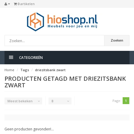
0
artikelen
Zoeken
CATEGORIEËN
Home
Tags
driezitsbank zwart
PRODUCTEN GETAGD MET DRIEZITSBANK
ZWART
Page:
1
Meest bekeken
8
Geen producten gevonden!...