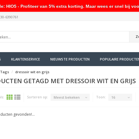
HIO5 - Profiteer van 5% extra korting. Maar wees er snel bij voo
030-6390761
Z
S
KLANTENSERVICE
NIEUWSTE PRODUCTEN
POPULAIRE PRODUCTE
Tags
dressoir wit en grijs
UCTEN GETAGD MET DRESSOIR WIT EN GRIJS
ls:
Sorteren op:
Toon:
Meest bekeken
16
ducten gevonden!...