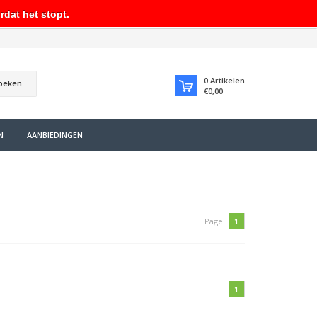
rdat het stopt.
0
Artikelen
oeken
€0,00
N
AANBIEDINGEN
Page:
1
1