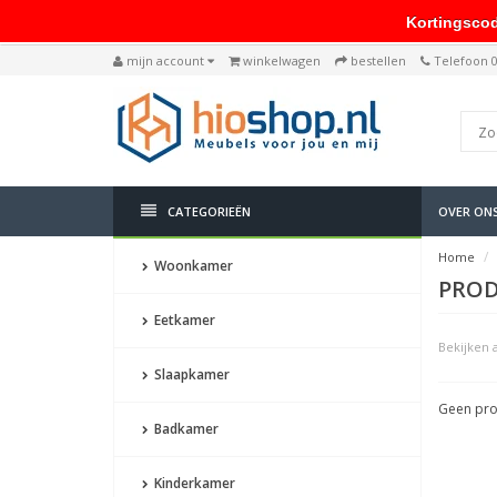
Kortingscode: 
mijn account
winkelwagen
bestellen
Telefoon 
CATEGORIEËN
OVER ON
Home
Woonkamer
PROD
Eetkamer
Bekijken a
Slaapkamer
Geen pro
Badkamer
Kinderkamer