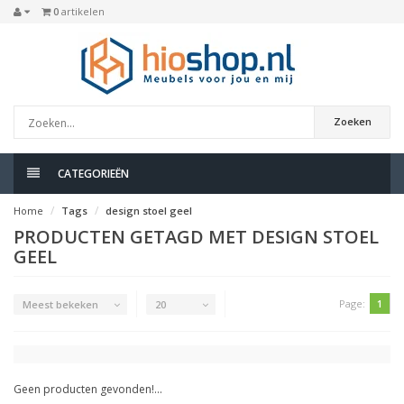
0
artikelen
Zoeken
CATEGORIEËN
Home
Tags
design stoel geel
PRODUCTEN GETAGD MET DESIGN STOEL
GEEL
Page:
1
Meest bekeken
20
Geen producten gevonden!...