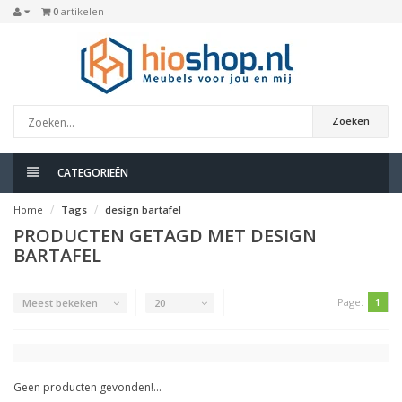
0
artikelen
Zoeken
CATEGORIEËN
Home
Tags
design bartafel
PRODUCTEN GETAGD MET DESIGN
BARTAFEL
Page:
1
Meest bekeken
20
Geen producten gevonden!...