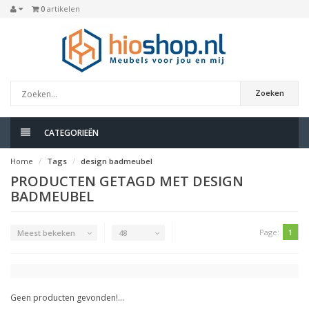
0
artikelen
Zoeken
CATEGORIEËN
Home
Tags
design badmeubel
PRODUCTEN GETAGD MET DESIGN
BADMEUBEL
Page:
1
Meest bekeken
48
Geen producten gevonden!...