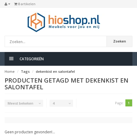
0
artikelen
Zoeken
CATEGORIEËN
Home
Tags
dekenkist en salontafel
PRODUCTEN GETAGD MET DEKENKIST EN
SALONTAFEL
Page:
1
Meest bekeken
4
Geen producten gevonden!...