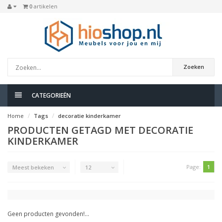
0
artikelen
Zoeken
CATEGORIEËN
Home
Tags
decoratie kinderkamer
PRODUCTEN GETAGD MET DECORATIE
KINDERKAMER
Page:
1
Meest bekeken
12
Geen producten gevonden!...