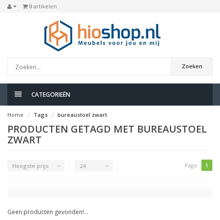
0
artikelen
Zoeken
CATEGORIEËN
Home
Tags
bureaustoel zwart
PRODUCTEN GETAGD MET BUREAUSTOEL
ZWART
Page:
1
Hoogste prijs
24
Geen producten gevonden!...