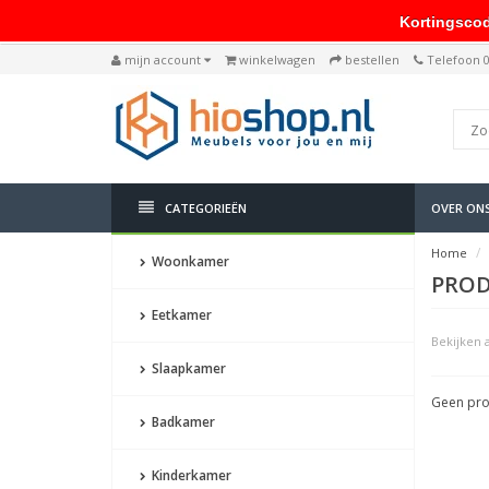
Kortingscode: 
mijn account
winkelwagen
bestellen
Telefoon 
CATEGORIEËN
OVER ON
Home
Woonkamer
PROD
Eetkamer
Bekijken a
Slaapkamer
Geen pro
Badkamer
Kinderkamer