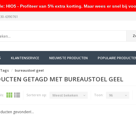
HIO5 - Profiteer van 5% extra korting. Maar wees er snel bij voo
030-6390761
Z
S
KLANTENSERVICE
NIEUWSTE PRODUCTEN
POPULAIRE PRODUCTE
Tags
bureaustoel geel
UCTEN GETAGD MET BUREAUSTOEL GEEL
ls:
Sorteren op:
Toon:
Meest bekeken
96
ducten gevonden!...