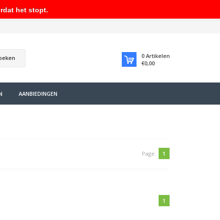
rdat het stopt.
0
Artikelen
oeken
€0,00
N
AANBIEDINGEN
Page:
1
1