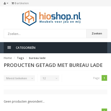
0
artikelen
Zoeken
CATEGORIEËN
Home
Tags
bureau lade
PRODUCTEN GETAGD MET BUREAU LADE
Page:
1
Meest bekeken
12
Geen producten gevonden!...