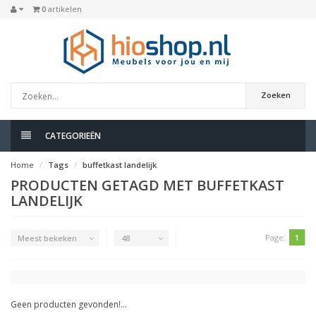
0
artikelen
Zoeken
CATEGORIEËN
Home
Tags
buffetkast landelijk
PRODUCTEN GETAGD MET BUFFETKAST
LANDELIJK
Page:
1
Meest bekeken
48
Geen producten gevonden!...