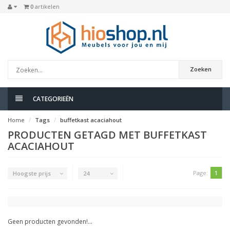
0
artikelen
Zoeken
CATEGORIEËN
Home
Tags
buffetkast acaciahout
PRODUCTEN GETAGD MET BUFFETKAST
ACACIAHOUT
Page:
1
Hoogste prijs
24
Geen producten gevonden!...