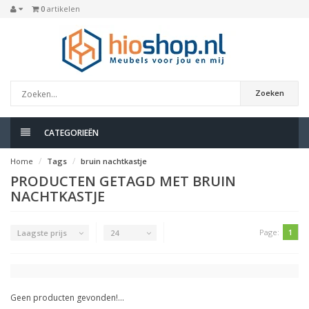
0
artikelen
Zoeken
CATEGORIEËN
Home
Tags
bruin nachtkastje
PRODUCTEN GETAGD MET BRUIN
NACHTKASTJE
Page:
1
Laagste prijs
24
Geen producten gevonden!...