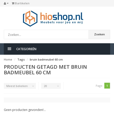
0
artikelen
Zoeken
CATEGORIEËN
Home
Tags
bruin badmeubel 60 cm
PRODUCTEN GETAGD MET BRUIN
BADMEUBEL 60 CM
Page:
1
Meest bekeken
20
Geen producten gevonden!...