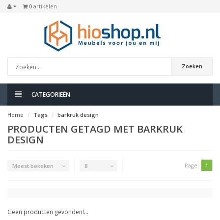
0
artikelen
Zoeken
CATEGORIEËN
Home
Tags
barkruk design
PRODUCTEN GETAGD MET BARKRUK
DESIGN
Page:
1
Meest bekeken
8
Geen producten gevonden!...