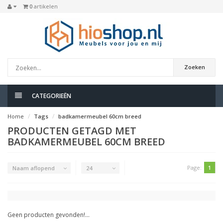
0
artikelen
Zoeken
CATEGORIEËN
Home
Tags
badkamermeubel 60cm breed
PRODUCTEN GETAGD MET
BADKAMERMEUBEL 60CM BREED
Page:
1
Naam aflopend
24
Geen producten gevonden!...