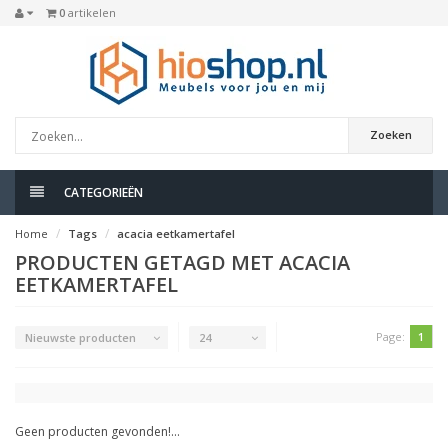
0
artikelen
Zoeken
CATEGORIEËN
Home
Tags
acacia eetkamertafel
PRODUCTEN GETAGD MET ACACIA
EETKAMERTAFEL
Page:
1
Nieuwste producten
24
Geen producten gevonden!...