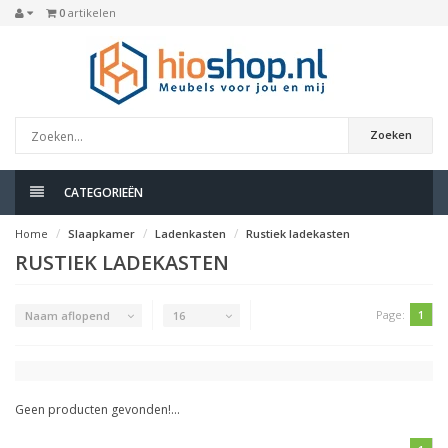
0
artikelen
Zoeken
CATEGORIEËN
Home
Slaapkamer
Ladenkasten
Rustiek ladekasten
RUSTIEK LADEKASTEN
Page:
1
Naam aflopend
16
Geen producten gevonden!...